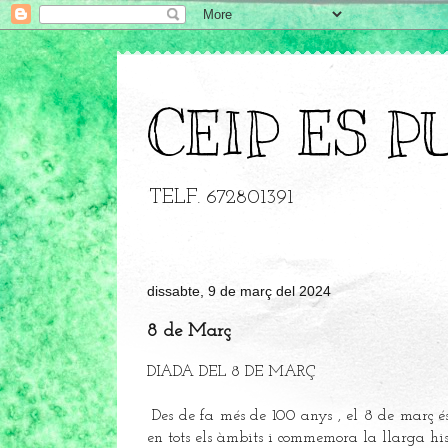
CEIP ES P
TELF. 672801391
dissabte, 9 de març del 2024
8 de Març
DIADA DEL 8 DE MARÇ
Des de fa més de 100 anys , el 8 de març és 
en tots els àmbits i commemora la llarga histò