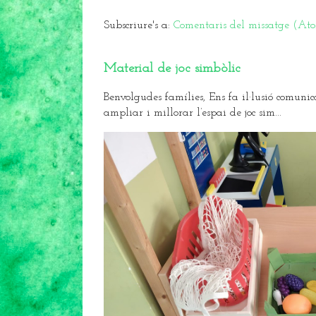
Subscriure's a:
Comentaris del missatge (At
Material de joc simbòlic
Benvolgudes famílies, Ens fa il·lusió comunic
ampliar i millorar l’espai de joc sim...