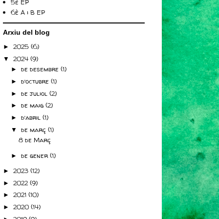
5è EP
6è A i B EP
Arxiu del blog
2025
(6)
►
2024
(9)
▼
de desembre
(1)
►
d’octubre
(1)
►
de juliol
(2)
►
de maig
(2)
►
d’abril
(1)
►
de març
(1)
▼
8 de Març
de gener
(1)
►
2023
(12)
►
2022
(9)
►
2021
(10)
►
2020
(14)
►
2019
(9)