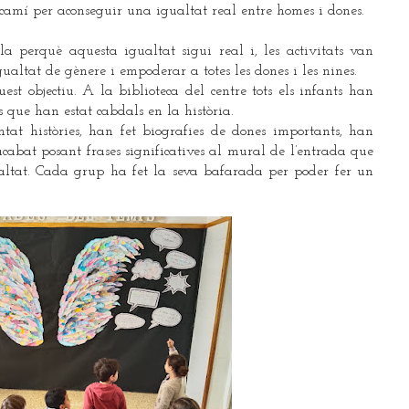
 camí per aconseguir una igualtat real entre homes i dones.
lla perquè aquesta igualtat sigui real i, les activitats van
gualtat de gènere i empoderar a totes les dones i les nines.
st objectiu. A la biblioteca del centre tots els infants han
es que han estat cabdals en la història.
ntat històries, han fet biografies de dones importants, han
cabat posant frases significatives al mural de l’entrada que
ltat. Cada grup ha fet la seva bafarada per poder fer un