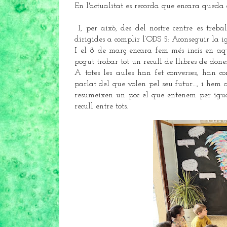
En l'actualitat es recorda que encara queda
I, per això, des del nostre centre es treba
dirigides a complir l’ODS 5: Aconseguir la i
I el 8 de març encara fem més incís en aque
pogut trobar tot un recull de llibres de don
A totes les aules han fet converses, han co
parlat del que volen pel seu futur…, i hem a
resumeixen un poc el que entenem per igua
recull entre tots.