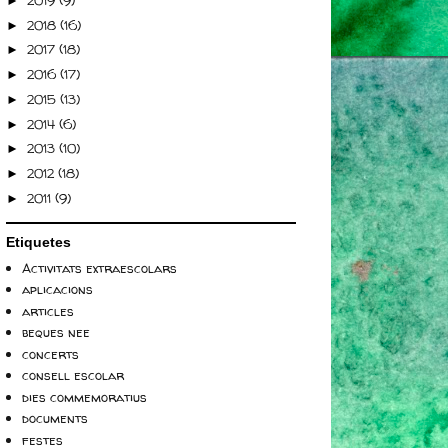
►
2018
(16)
►
2017
(18)
►
2016
(17)
►
2015
(13)
►
2014
(6)
►
2013
(10)
►
2012
(18)
►
2011
(9)
►
Etiquetes
Activitats extraescolars
aplicacions
articles
beques nee
concerts
consell escolar
dies commemoratius
documents
festes