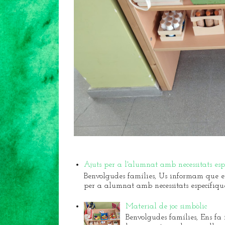
Ajuts per a l'alumnat amb necessitats es
Benvolgudes famílies, Us informam que el 
per a alumnat amb necessitats específique.
Material de joc simbòlic
Benvolgudes famílies, Ens fa i