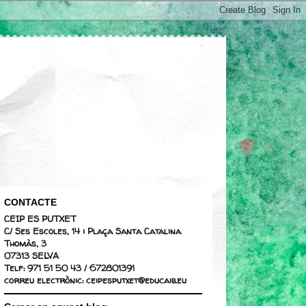
CONTACTE
CEIP ES PUTXET
C/ Ses Escoles, 14 i Plaça Santa Catalina
Thomàs, 3
07313 SELVA
Telf: 971 51 50 43 / 672801391
correu electrònic: ceipesputxet@educaib.eu