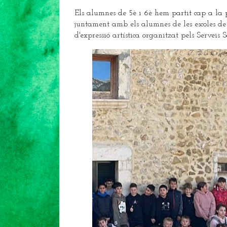
Els alumnes de 5è i 6è hem partit cap a la p
juntament amb els alumnes de les escoles de
d'expressió artística organitzat pels Serveis 