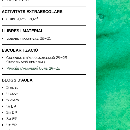
ACTIVITATS EXTRAESCOLARS
Curs 2025 -2026
LLIBRES I MATERIAL
Llibres i material 25-26
ESCOLARITZACIÓ
Calendari d'escolarització 24-25
(Informació general)
Procés d'admissió Curs 24-25
BLOGS D'AULA
3 anys
4 anys
5 anys
1r EP
2n EP
3r EP
4t EP