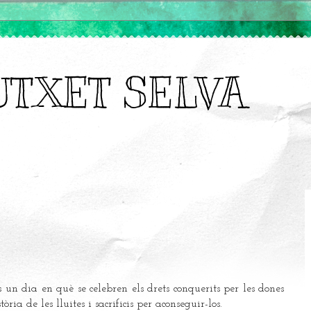
UTXET SELVA
un dia en què se celebren els drets conquerits per les dones
ria de les lluites i sacrificis per aconseguir-los.