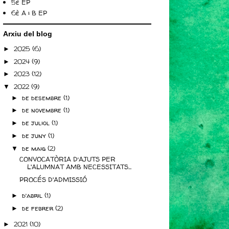
5è EP
6è A i B EP
Arxiu del blog
2025
(6)
►
2024
(9)
►
2023
(12)
►
2022
(9)
▼
de desembre
(1)
►
de novembre
(1)
►
de juliol
(1)
►
de juny
(1)
►
de maig
(2)
▼
CONVOCATÒRIA D’AJUTS PER
L'ALUMNAT AMB NECESSITATS...
PROCÉS D'ADMISSIÓ
d’abril
(1)
►
de febrer
(2)
►
2021
(10)
►