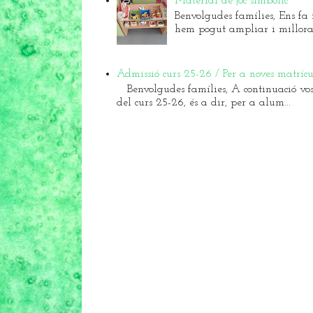
Material de joc simbòlic
Benvolgudes famílies, Ens fa i
hem pogut ampliar i millorar 
Admissió curs 25-26 / Per a noves matrícu
Benvolgudes famílies, A continuació vos
del curs 25-26, és a dir, per a alum...