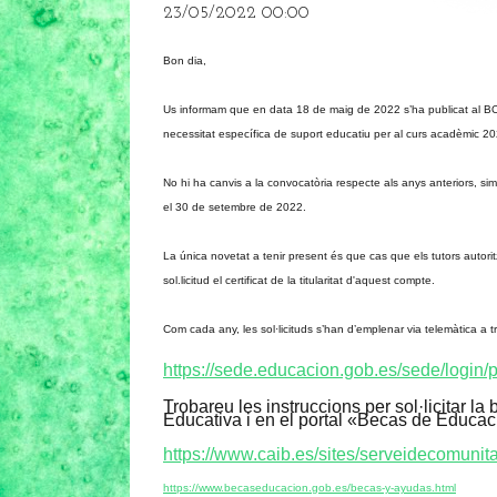
23/05/2022 00:00
Bon dia,
Us informam que en data 18 de maig de 2022 s’ha publicat al BO
necessitat específica de suport educatiu per al curs acadèmic 20
No hi ha canvis a la convocatòria respecte als anys anteriors, simp
el 30 de setembre de 2022.
La única novetat a tenir present és que cas que els tutors autorit
sol.licitud el certificat de la titularitat d'aquest compte.
Com cada any, les sol·licituds s’han d’emplenar via telemàtica a t
https://sede.educacion.gob.es/sede/login/p
Trobareu les instruccions per sol·licitar l
Educativa i en el portal «Becas de Educa
https://www.caib.es/sites/serveidecomunit
https://www.becaseducacion.gob.es/becas-y-ayudas.html