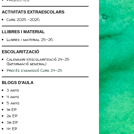
ACTIVITATS EXTRAESCOLARS
Curs 2025 -2026
LLIBRES I MATERIAL
Llibres i material 25-26
ESCOLARITZACIÓ
Calendari d'escolarització 24-25
(Informació general)
Procés d'admissió Curs 24-25
BLOGS D'AULA
3 anys
4 anys
5 anys
1r EP
2n EP
3r EP
4t EP