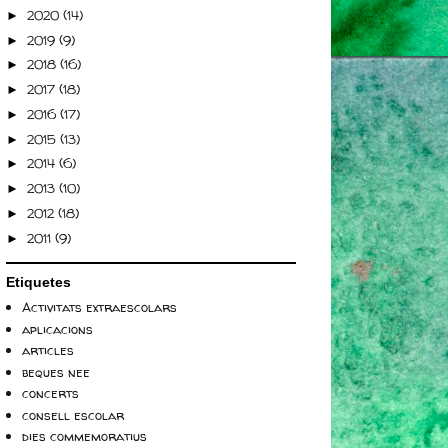
2020
(14)
►
2019
(9)
►
2018
(16)
►
2017
(18)
►
2016
(17)
►
2015
(13)
►
2014
(6)
►
2013
(10)
►
2012
(18)
►
2011
(9)
►
Etiquetes
Activitats extraescolars
aplicacions
articles
beques nee
concerts
consell escolar
dies commemoratius