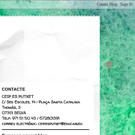
CONTACTE
CEIP ES PUTXET
C/ Ses Escoles, 14 i Plaça Santa Catalina
Thomàs, 3
07313 SELVA
Telf: 971 51 50 43 / 672801391
correu electrònic: ceipesputxet@educaib.eu