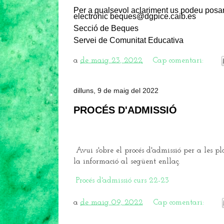
Per a qualsevol aclariment us podeu posa
electrònic beques@dgpice.caib.es
Secció de Beques
Servei de Comunitat Educativa
a
de maig 23, 2022
Cap comentari:
dilluns, 9 de maig del 2022
PROCÉS D'ADMISSIÓ
Avui s'obre el procés d'admissió per a les pl
la informació al següent enllaç.
Procés d'admissió curs 22-23
a
de maig 09, 2022
Cap comentari: