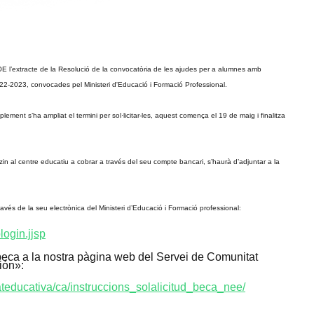
E l’extracte de la Resolució de la convocatòria de les ajudes per a alumnes amb
22-2023, convocades pel Ministeri d'Educació i Formació Professional.
lement s’ha ampliat el termini per sol·licitar-les, aquest comença el 19 de maig i finalitza
zin al centre educatiu a cobrar a través del seu compte bancari, s’haurà d’adjuntar a la
ravés de la seu electrònica del Ministeri d’Educació i Formació professional:
login.jjsp
a beca a la nostra pàgina web del Servei de Comunitat
ción»:
ateducativa/ca/instruccions_solalicitud_beca_nee/