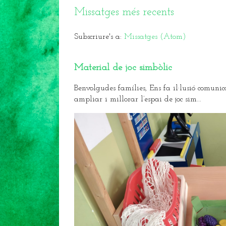
Missatges més recents
Subscriure's a:
Missatges (Atom)
Material de joc simbòlic
Benvolgudes famílies, Ens fa il·lusió comunic
ampliar i millorar l’espai de joc sim...