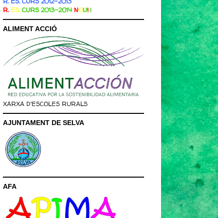
R. ES. CURS 2012-2013
R.
ES.
CURS 2013-2014
N
O
U
!
!
!
ALIMENT ACCIÓ
XARXA D'ESCOLES RURALS
AJUNTAMENT DE SELVA
AFA