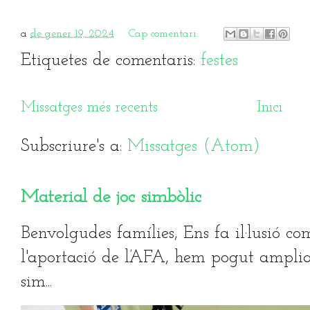
a
de gener 19, 2024
Cap comentari:
Etiquetes de comentaris:
festes
Missatges més recents
Inici
Subscriure's a:
Missatges (Atom)
Material de joc simbòlic
Benvolgudes famílies, Ens fa il·lusió co
l'aportació de l’AFA, hem pogut ampliar
sim...