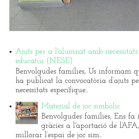
Ajuts per a l'alumnat amb necessitats
educatiu (NESE)
Benvolgudes famílies, Us informam qu
ha publicat la convocatòria d’ajuts 
necessitats específique...
Material de joc simbòlic
Benvolgudes famílies, Ens fa i
gràcies a l'aportació de l’AF
millorar l’espai de joc sim...