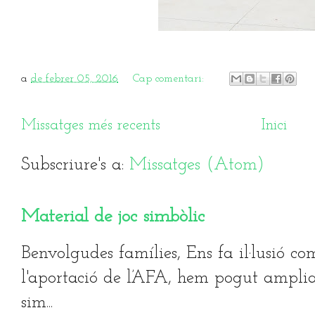
a
de febrer 05, 2016
Cap comentari:
Missatges més recents
Inici
Subscriure's a:
Missatges (Atom)
Material de joc simbòlic
Benvolgudes famílies, Ens fa il·lusió co
l'aportació de l’AFA, hem pogut ampliar
sim...