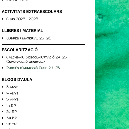
ACTIVITATS EXTRAESCOLARS
Curs 2025 -2026
LLIBRES I MATERIAL
Llibres i material 25-26
ESCOLARITZACIÓ
Calendari d'escolarització 24-25
(Informació general)
Procés d'admissió Curs 24-25
BLOGS D'AULA
3 anys
4 anys
5 anys
1r EP
2n EP
3r EP
4t EP