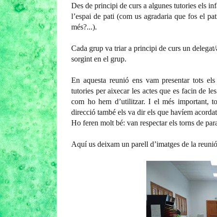
Des de principi de curs a algunes tutories els i
l’espai de pati (com us agradaria que fos el p
més?...).
Cada grup va triar a principi de curs un delegat/
sorgint en el grup.
En aquesta reunió ens vam presentar tots els
tutories per aixecar les actes que es facin de l
com ho hem d’utilitzar. I el més important, to
direcció també els va dir els que havíem acordat
Ho feren molt bé: van respectar els torns de para
Aquí us deixam un parell d’imatges de la reunió