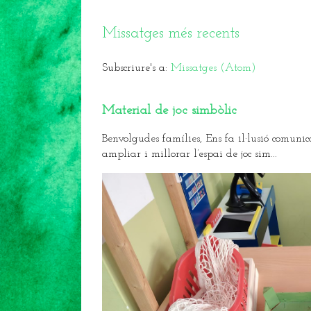
Missatges més recents
Subscriure's a:
Missatges (Atom)
Material de joc simbòlic
Benvolgudes famílies, Ens fa il·lusió comunic
ampliar i millorar l’espai de joc sim...