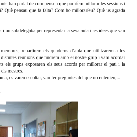
nfants han parlat de com pensen que podríem millorar les sessions i
ati? Què pensau que fa falta? Com ho milloraríeu? Què us agrada
a i un subdelegat/a per representar la seva aula i les idees que van
 membres, repartirem els quaderns d’aula que utilitzarem a les
es distintes reunions que tindrem amb el nostre grup i vam acordar
ts els grups exposaren els seus acords per millorar el pati i la
 els mestres.
ula, es varen escoltar, van fer preguntes del que no entenien,...
.