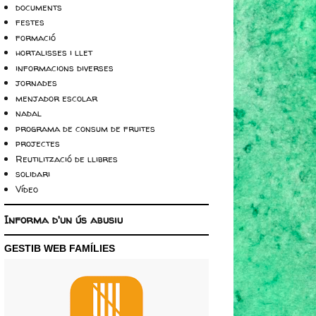
documents
festes
formació
hortalisses i llet
informacions diverses
jornades
menjador escolar
nadal
programa de consum de fruites
projectes
Reutilització de llibres
solidari
Vídeo
Informa d'un ús abusiu
GESTIB WEB FAMÍLIES