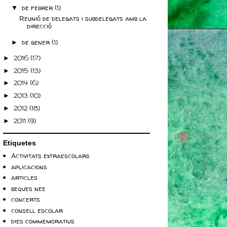
de febrer
(1)
▼
Reunió de delegats i subdelegats amb la
direcció
de gener
(1)
►
2016
(17)
►
2015
(13)
►
2014
(6)
►
2013
(10)
►
2012
(18)
►
2011
(9)
►
Etiquetes
Activitats extraescolars
aplicacions
articles
beques nee
concerts
consell escolar
dies commemoratius