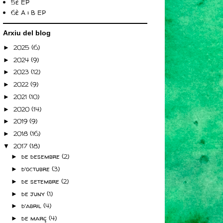
5è EP
6è A i B EP
Arxiu del blog
2025
(6)
►
2024
(9)
►
2023
(12)
►
2022
(9)
►
2021
(10)
►
2020
(14)
►
2019
(9)
►
2018
(16)
►
2017
(18)
▼
de desembre
(2)
►
d’octubre
(3)
►
de setembre
(2)
►
de juny
(1)
►
d’abril
(4)
►
de març
(4)
►