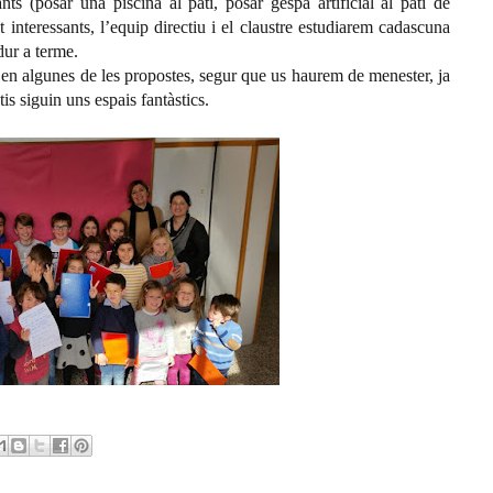
s (posar una piscina al pati, posar gespa artificial al pati de
t interessants, l’equip directiu i el claustre estudiarem cadascuna
dur a terme.
ó en algunes de les propostes, segur que us haurem de menester, ja
is siguin uns espais fantàstics.