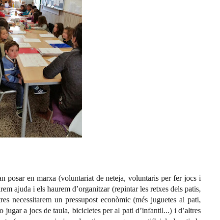
n posar en marxa (voluntariat de neteja, voluntaris per fer jocs i
itarem ajuda i els haurem d’organitzar (repintar les retxes dels patis,
 altres necessitarem un pressupost econòmic (més juguetes al pati,
 jugar a jocs de taula, bicicletes per al pati d’infantil...) i d’altres