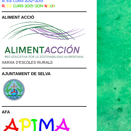
R. ES. CURS 2012-2013
R.
ES.
CURS 2013-2014
N
O
U
!
!
!
ALIMENT ACCIÓ
XARXA D'ESCOLES RURALS
AJUNTAMENT DE SELVA
AFA