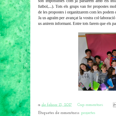
són impossibles com ja parlarem amb els infant
futbol,...). Tots els grups van fer propostes mol
de les propostes i organitzarem com les podem 
Ja us agraïm per avançat la vostra col·laboraci
us anirem informant. Entre tots farem que els pat
a
de febrer 13, 2017
Cap comentari:
Etiquetes de comentaris:
projectes