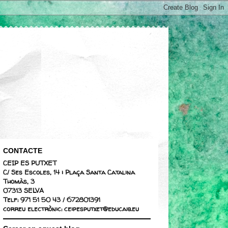
CONTACTE
CEIP ES PUTXET
C/ Ses Escoles, 14 i Plaça Santa Catalina
Thomàs, 3
07313 SELVA
Telf: 971 51 50 43 / 672801391
correu electrònic: ceipesputxet@educaib.eu