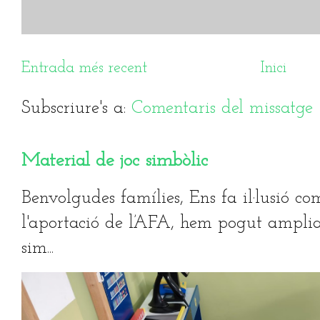
Entrada més recent
Inici
Subscriure's a:
Comentaris del missatg
Material de joc simbòlic
Benvolgudes famílies, Ens fa il·lusió co
l'aportació de l’AFA, hem pogut ampliar
sim...