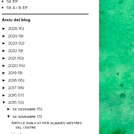
5è EP
6è A i B EP
Arxiu del blog
2025
(6)
►
2024
(9)
►
2023
(12)
►
2022
(9)
►
2021
(10)
►
2020
(14)
►
2019
(9)
►
2018
(16)
►
2017
(18)
►
2016
(17)
►
2015
(13)
▼
de desembre
(5)
►
de novembre
(3)
▼
Article publicat per algunes mestres
del centre