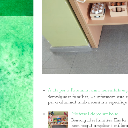
Ajuts per a l'alumnat amb necessitats es
Benvolgudes famílies, Us informam que el 
per a alumnat amb necessitats específique.
Material de joc simbòlic
Benvolgudes famílies, Ens fa i
hem pogut ampliar i millorar 