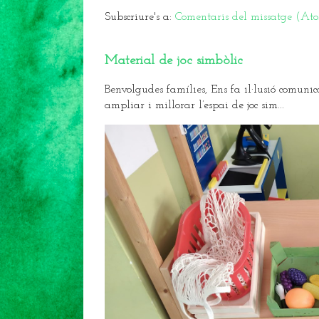
Subscriure's a:
Comentaris del missatge (At
Material de joc simbòlic
Benvolgudes famílies, Ens fa il·lusió comunic
ampliar i millorar l’espai de joc sim...