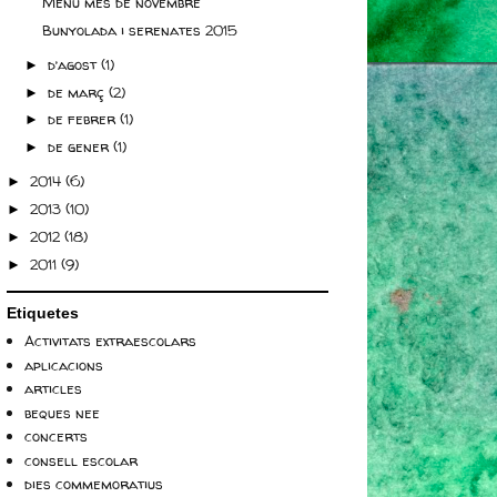
Menú mes de novembre
Bunyolada i serenates 2015
d’agost
(1)
►
de març
(2)
►
de febrer
(1)
►
de gener
(1)
►
2014
(6)
►
2013
(10)
►
2012
(18)
►
2011
(9)
►
Etiquetes
Activitats extraescolars
aplicacions
articles
beques nee
concerts
consell escolar
dies commemoratius