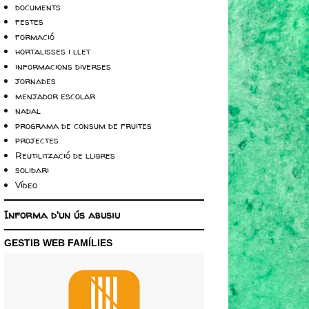
documents
festes
formació
hortalisses i llet
informacions diverses
jornades
menjador escolar
nadal
programa de consum de fruites
projectes
Reutilització de llibres
solidari
Vídeo
Informa d'un ús abusiu
GESTIB WEB FAMÍLIES