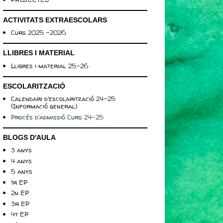
ACTIVITATS EXTRAESCOLARS
Curs 2025 -2026
LLIBRES I MATERIAL
Llibres i material 25-26
ESCOLARITZACIÓ
Calendari d'escolarització 24-25
(Informació general)
Procés d'admissió Curs 24-25
BLOGS D'AULA
3 anys
4 anys
5 anys
1r EP
2n EP
3r EP
4t EP