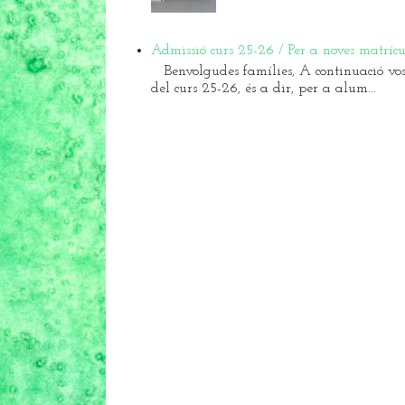
Admissió curs 25-26 / Per a noves matrícu
Benvolgudes famílies, A continuació vos
del curs 25-26, és a dir, per a alum...