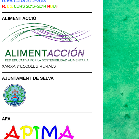
R. ES. CURS 2012-2013
R.
ES.
CURS 2013-2014
N
O
U
!
!
!
ALIMENT ACCIÓ
XARXA D'ESCOLES RURALS
AJUNTAMENT DE SELVA
AFA