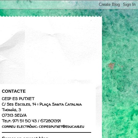
CONTACTE
CEIP ES PUTXET
C/ Ses Escoles, 14 i Plaça Santa Catalina
Thomàs, 3
07313 SELVA
Telf: 971 51 50 43 / 672801391
correu electrònic: ceipesputxet@educaib.eu