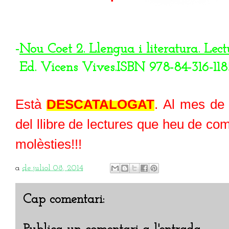
-
Nou Coet 2. Llengua i literatura. Lect
Ed. Vicens Vives.
ISBN 978-84-316-118
Està
DESCATALOGAT
. Al mes de
del llibre de lectures que heu de com
molèsties!!!
a
de juliol 08, 2014
Cap comentari: