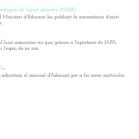
pecífiques de suport educatiu (NESE)
Ministeri d’Educació ha publicat la convocatòria d’ajuts
..
l·lusió comunicar-vos que, gràcies a l'aportació de l’AFA,
l’espai de joc sim...
les
 adjuntam el manual d'Admissió per a les noves matrícules