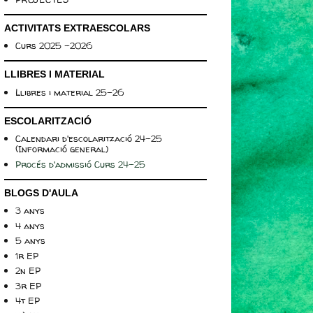
ACTIVITATS EXTRAESCOLARS
Curs 2025 -2026
LLIBRES I MATERIAL
Llibres i material 25-26
ESCOLARITZACIÓ
Calendari d'escolarització 24-25
(Informació general)
Procés d'admissió Curs 24-25
BLOGS D'AULA
3 anys
4 anys
5 anys
1r EP
2n EP
3r EP
4t EP