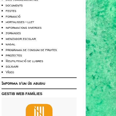
documents
festes
formació
hortalisses i llet
informacions diverses
jornades
menjador escolar
nadal
programa de consum de fruites
projectes
Reutilització de llibres
solidari
Vídeo
Informa d'un ús abusiu
GESTIB WEB FAMÍLIES