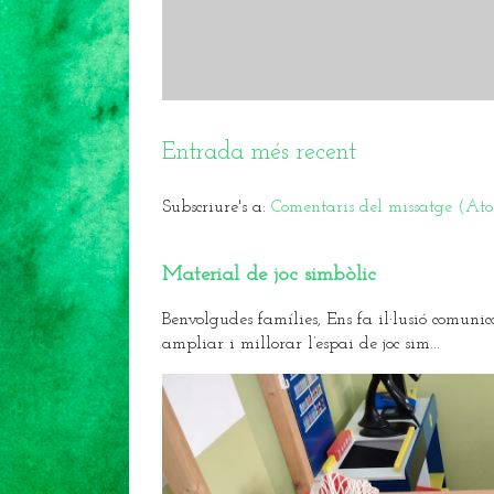
Entrada més recent
Subscriure's a:
Comentaris del missatge (At
Material de joc simbòlic
Benvolgudes famílies, Ens fa il·lusió comunic
ampliar i millorar l’espai de joc sim...