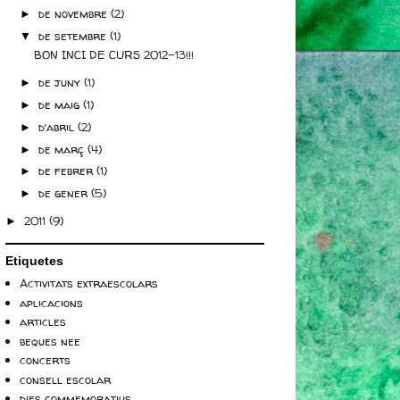
de novembre
(2)
►
de setembre
(1)
▼
BON INCI DE CURS 2012-13!!!
de juny
(1)
►
de maig
(1)
►
d’abril
(2)
►
de març
(4)
►
de febrer
(1)
►
de gener
(5)
►
2011
(9)
►
Etiquetes
Activitats extraescolars
aplicacions
articles
beques nee
concerts
consell escolar
dies commemoratius