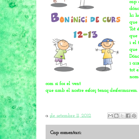
cap 
dón
hi h
que 
Tot 
que 
i el
que 
Dón
i ai
tot 
nomé
com si fos el vent
que amb el nostre esforç tenaç desfermarem.
a
de setembre 11, 2012
Cap comentari: