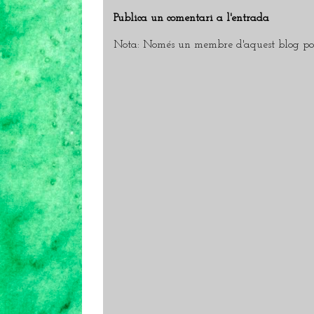
Publica un comentari a l'entrada
Nota: Només un membre d'aquest blog pot