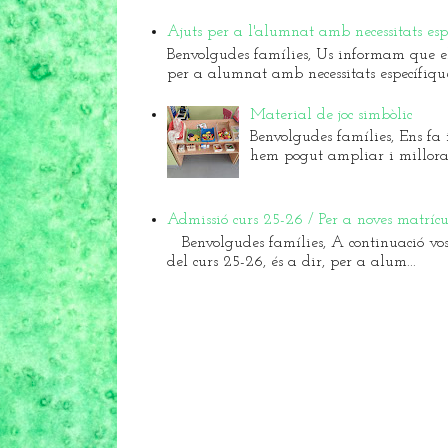
Ajuts per a l'alumnat amb necessitats es
Benvolgudes famílies, Us informam que el 
per a alumnat amb necessitats específique.
Material de joc simbòlic
Benvolgudes famílies, Ens fa i
hem pogut ampliar i millorar 
Admissió curs 25-26 / Per a noves matrícu
Benvolgudes famílies, A continuació vos
del curs 25-26, és a dir, per a alum...