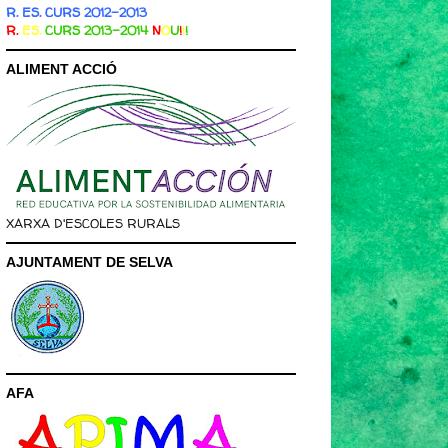
R. ES. CURS 2012-2013
R.
ES.
CURS 2013-2014
N
O
U
!
!
!
ALIMENT ACCIÓ
XARXA D'ESCOLES RURALS
AJUNTAMENT DE SELVA
AFA