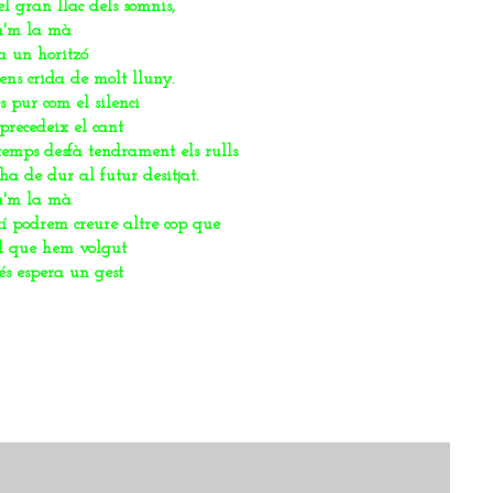
el gran llac dels somnis,
a'm la mà
a un horitzó
ens crida de molt lluny.
és pur com el silenci
precedeix el cant
 temps desfà tendrament els rulls
ha de dur al futur desitjat.
a'm la mà
xí podrem creure altre cop que
el que hem volgut
s espera un gest