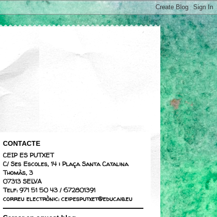
CONTACTE
CEIP ES PUTXET
C/ Ses Escoles, 14 i Plaça Santa Catalina
Thomàs, 3
07313 SELVA
Telf: 971 51 50 43 / 672801391
correu electrònic: ceipesputxet@educaib.eu