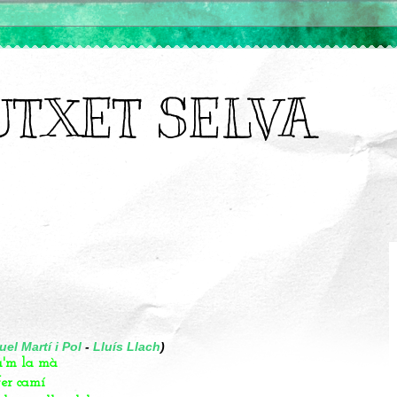
UTXET SELVA
uel Martí i Pol
-
Lluís Llach
)
a'm la mà
fer camí